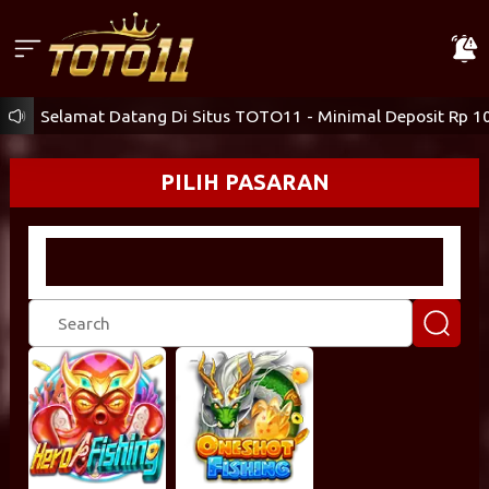
Selamat Datang Di Situs TOTO11 - Minimal Deposit Rp 10
PILIH PASARAN