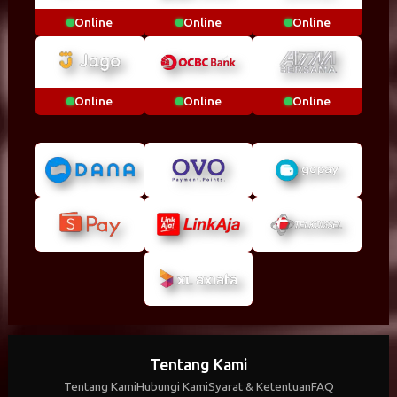
Online
Online
Online
Online
Online
Online
Tentang Kami
Tentang Kami
Hubungi Kami
Syarat & Ketentuan
FAQ